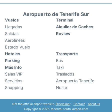
Aeropuerto de Tenerife Sur
Vuelos
Terminal
Llegadas
Alquiler de Coches
Salidas
Review
Aerolíneas
Estado Vuelo
Hoteles
Transporte
Parking
Bus
Más Info
Taxi
Salas VIP
Traslados
Servicios
Aeropuerto Tenerife
Shopping
Norte
Not the official airport website.
Disclaimer
-
Contact
-
About us
Copyright © 2026. tenerife-south-airport.com