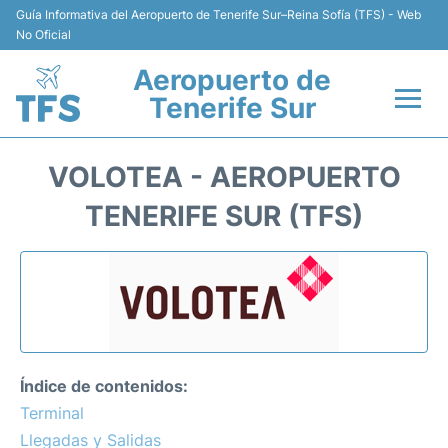
Guía Informativa del Aeropuerto de Tenerife Sur–Reina Sofía (TFS) - Web
No Oficial
Aeropuerto de
Tenerife Sur
Vuelos +
VOLOTEA - AEROPUERTO
Terminal
TENERIFE SUR (TFS)
Hoteles
Transporte +
Alquiler de Coches
Índice de contenidos:
Parking
Terminal
Llegadas y Salidas