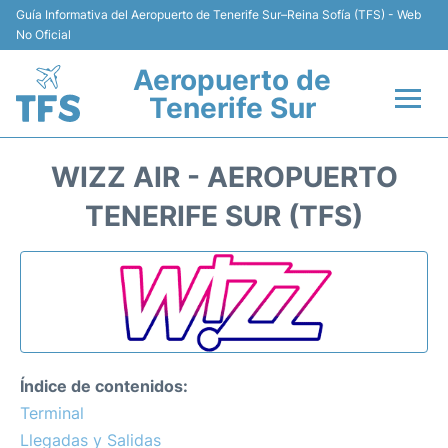
Guía Informativa del Aeropuerto de Tenerife Sur–Reina Sofía (TFS) - Web
No Oficial
Aeropuerto de
Tenerife Sur
Vuelos +
WIZZ AIR - AEROPUERTO
Terminal
TENERIFE SUR (TFS)
Hoteles
Transporte +
Alquiler de Coches
Índice de contenidos:
Parking
Terminal
Llegadas y Salidas