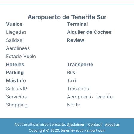
Aeropuerto de Tenerife Sur
Vuelos
Terminal
Llegadas
Alquiler de Coches
Salidas
Review
Aerolíneas
Estado Vuelo
Hoteles
Transporte
Parking
Bus
Más Info
Taxi
Salas VIP
Traslados
Servicios
Aeropuerto Tenerife
Shopping
Norte
Not the official airport website.
Disclaimer
-
Contact
-
About us
Copyright © 2026. tenerife-south-airport.com