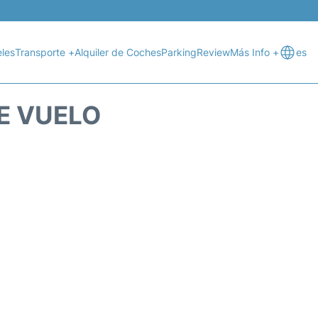
les
Transporte +
Alquiler de Coches
Parking
Review
Más Info +
es
E VUELO