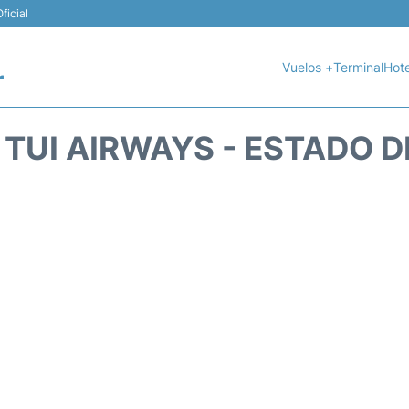
ficial
Vuelos +
Terminal
Hote
r
 TUI AIRWAYS - ESTADO D