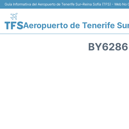
Guía Informativa del Aeropuerto de Tenerife Sur–Reina Sofía (TFS) - Web No O
Aeropuerto de Tenerife Su
BY6286