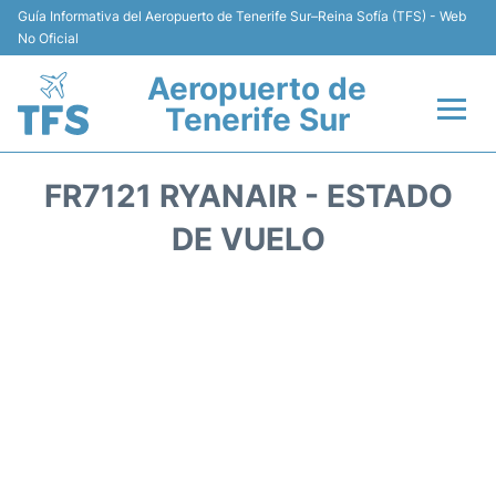
Guía Informativa del Aeropuerto de Tenerife Sur–Reina Sofía (TFS) - Web
No Oficial
Aeropuerto de
Tenerife Sur
Vuelos +
FR7121 RYANAIR - ESTADO
Terminal
DE VUELO
Hoteles
Transporte +
Alquiler de Coches
Parking