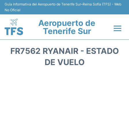
Guía Informativa del Aeropuerto de Tenerife Sur–Reina Sofía (TFS) - Web
No Oficial
Aeropuerto de
Tenerife Sur
Vuelos +
FR7562 RYANAIR - ESTADO
Terminal
DE VUELO
Hoteles
Transporte +
Alquiler de Coches
Parking