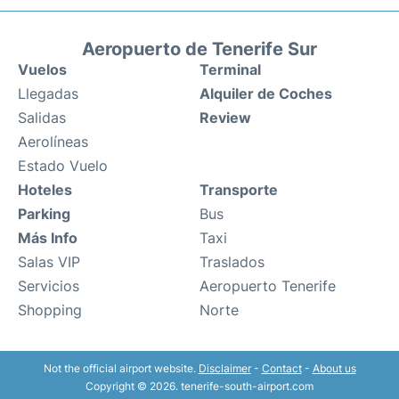
Aeropuerto de Tenerife Sur
Vuelos
Terminal
Llegadas
Alquiler de Coches
Salidas
Review
Aerolíneas
Estado Vuelo
Hoteles
Transporte
Parking
Bus
Más Info
Taxi
Salas VIP
Traslados
Servicios
Aeropuerto Tenerife
Shopping
Norte
Not the official airport website.
Disclaimer
-
Contact
-
About us
Copyright © 2026. tenerife-south-airport.com