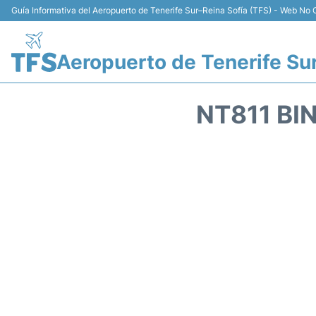
Guía Informativa del Aeropuerto de Tenerife Sur–Reina Sofía (TFS) - Web No O
Aeropuerto de Tenerife Su
NT811 BI