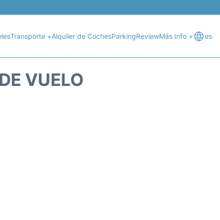
les
Transporte +
Alquiler de Coches
Parking
Review
Más Info +
es
 DE VUELO