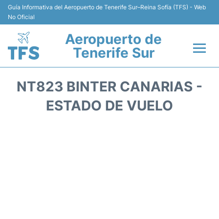
Guía Informativa del Aeropuerto de Tenerife Sur–Reina Sofía (TFS) - Web
No Oficial
Aeropuerto de
Tenerife Sur
Vuelos +
NT823 BINTER CANARIAS -
Terminal
ESTADO DE VUELO
Hoteles
Transporte +
Alquiler de Coches
Parking