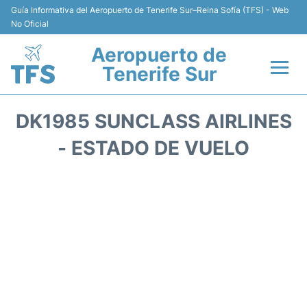
Guía Informativa del Aeropuerto de Tenerife Sur–Reina Sofía (TFS) - Web
No Oficial
Aeropuerto de
Tenerife Sur
Vuelos +
DK1985 SUNCLASS AIRLINES
Terminal
- ESTADO DE VUELO
Hoteles
Transporte +
Alquiler de Coches
Parking