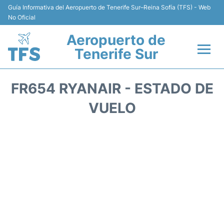
Guía Informativa del Aeropuerto de Tenerife Sur–Reina Sofía (TFS) - Web
No Oficial
Aeropuerto de
Tenerife Sur
Vuelos +
FR654 RYANAIR - ESTADO DE
Terminal
VUELO
Hoteles
Transporte +
Alquiler de Coches
Parking