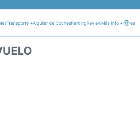
les
Transporte +
Alquiler de Coches
Parking
Review
Más Info +
es
VUELO