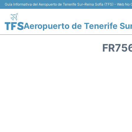
Guía Informativa del Aeropuerto de Tenerife Sur–Reina Sofía (TFS) - Web No O
Aeropuerto de Tenerife Su
FR75