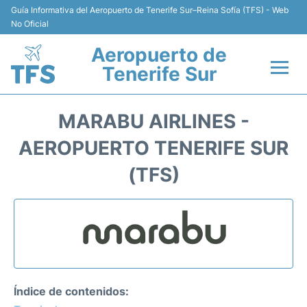
Guía Informativa del Aeropuerto de Tenerife Sur–Reina Sofía (TFS) - Web
No Oficial
Aeropuerto de
Tenerife Sur
Vuelos +
MARABU AIRLINES -
Terminal
AEROPUERTO TENERIFE SUR
(TFS)
Hoteles
Transporte +
Alquiler de Coches
Parking
Índice de contenidos: