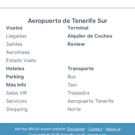
Aeropuerto de Tenerife Sur
Vuelos
Terminal
Llegadas
Alquiler de Coches
Salidas
Review
Aerolíneas
Estado Vuelo
Hoteles
Transporte
Parking
Bus
Más Info
Taxi
Salas VIP
Traslados
Servicios
Aeropuerto Tenerife
Shopping
Norte
Not the official airport website.
Disclaimer
-
Contact
-
About us
Copyright © 2026. tenerife-south-airport.com